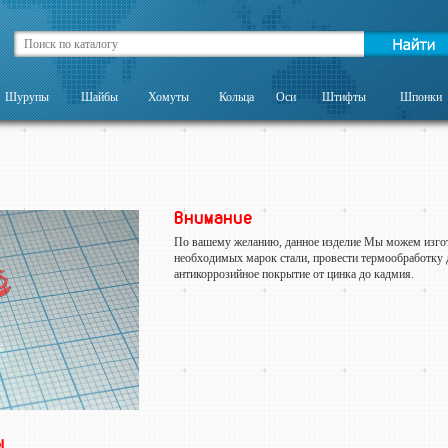
Шурупы
Шайбы
Хомуты
Кольца
Оси
Штифты
Шпонки
Внимание
По вашему желанию, данное изделие Мы можем изго
необходимых марок стали, провести термообработку 
антикоррозийное покрытие от цинка до кадмия.
ы