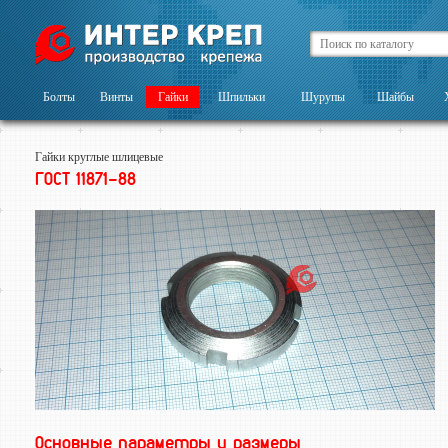
Болты
Винты
Гайки
Шпильки
Шурупы
Шайбы
Гайки круглые шлицевые
ГОСТ 11871-88
Основные параметры и размеры