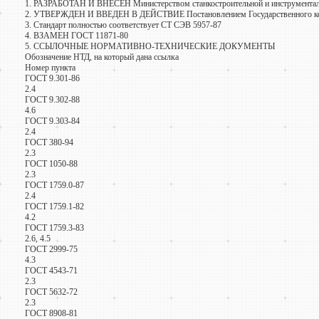
1. РАЗРАБОТАН И ВНЕСЕН Министерством станкостроительной и инструмент
2. УТВЕРЖДЕН И ВВЕДЕН В ДЕЙСТВИЕ Постановлением Государственного коми
3. Стандарт полностью соответствует СТ СЭВ 5957-87
4. ВЗАМЕН ГОСТ 11871-80
5. ССЫЛОЧНЫЕ НОРМАТИВНО-ТЕХНИЧЕСКИЕ ДОКУМЕНТЫ
Обозначение НТД, на который дана ссылка
Номер пункта
ГОСТ 9.301-86
2.4
ГОСТ 9.302-88
4.6
ГОСТ 9.303-84
2.4
ГОСТ 380-94
2.3
ГОСТ 1050-88
2.3
ГОСТ 1759.0-87
2.4
ГОСТ 1759.1-82
4.2
ГОСТ 1759.3-83
2.6, 4.5
ГОСТ 2999-75
4.3
ГОСТ 4543-71
2.3
ГОСТ 5632-72
2.3
ГОСТ 8908-81