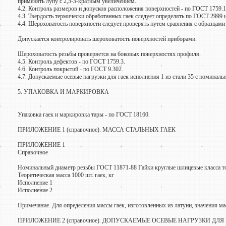
применять лупу с 2,5-3-кратным увеличением.
4.2. Контроль размеров и допусков расположения поверхностей - по ГОСТ 1759.1
4.3. Твердость термически обработанных гаек следует определять по ГОСТ 299
4.4. Шероховатость поверхности следует проверять путем сравнения с образцам
Допускается контролировать шероховатость поверхностей приборами.
Шероховатость резьбы проверяется на боковых поверхностях профиля.
4.5. Контроль дефектов - по ГОСТ 1759.3.
4.6. Контроль покрытий - по ГОСТ 9.302.
4.7. Допускаемые осевые нагрузки для гаек исполнения 1 из стали 35 с номинал
5. УПАКОВКА И МАРКИРОВКА
Упаковка гаек и маркировка тары - по ГОСТ 18160.
ПРИЛОЖЕНИЕ 1 (справочное). МАССА СТАЛЬНЫХ ГАЕК
ПРИЛОЖЕНИЕ 1
Справочное
Номинальный диаметр резьбы ГОСТ 11871-88 Гайки круглые шлицевые класса то
Теоретическая масса 1000 шт. гаек, кг
Исполнение 1
Исполнение 2
Примечание. Для определения массы гаек, изготовленных из латуни, значения м
ПРИЛОЖЕНИЕ 2 (справочное). ДОПУСКАЕМЫЕ ОСЕВЫЕ НАГРУЗКИ ДЛ