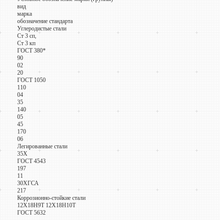
вид
марка
обозначение стандарта
Углеродистые стали
Ст 3 сп,
Ст 3 кп
ГОСТ 380*
90
02
20
ГОСТ 1050
110
04
35
140
05
45
170
06
Легированные стали
35Х
ГОСТ 4543
197
11
30ХГСА
217
Коррозионно-стойкие стали
12Х18Н9Т 12Х18Н10Т
ГОСТ 5632