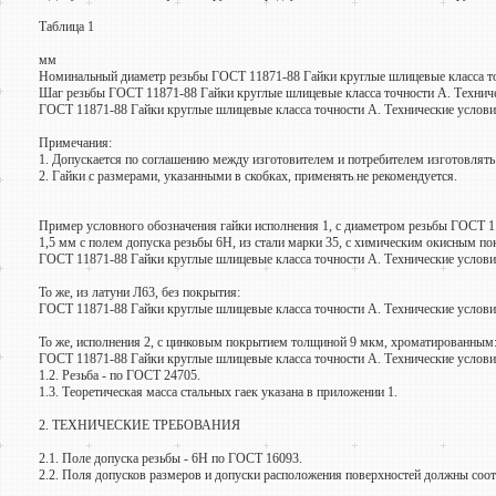
Таблица 1
мм
Номинальный диаметр резьбы ГОСТ 11871-88 Гайки круглые шлицевые класса то
Шаг резьбы ГОСТ 11871-88 Гайки круглые шлицевые класса точности А. Технич
ГОСТ 11871-88 Гайки круглые шлицевые класса точности А. Технические услов
Примечания:
1. Допускается по соглашению между изготовителем и потребителем изготовлят
2. Гайки с размерами, указанными в скобках, применять не рекомендуется.
Пример условного обозначения гайки исполнения 1, с диаметром резьбы ГОСТ 1
1,5 мм с полем допуска резьбы 6Н, из стали марки 35, с химическим окисным п
ГОСТ 11871-88 Гайки круглые шлицевые класса точности А. Технические услов
То же, из латуни Л63, без покрытия:
ГОСТ 11871-88 Гайки круглые шлицевые класса точности А. Технические услов
То же, исполнения 2, с цинковым покрытием толщиной 9 мкм, хроматированным
ГОСТ 11871-88 Гайки круглые шлицевые класса точности А. Технические услов
1.2. Резьба - по ГОСТ 24705.
1.3. Теоретическая масса стальных гаек указана в приложении 1.
2. ТЕХНИЧЕСКИЕ ТРЕБОВАНИЯ
2.1. Поле допуска резьбы - 6Н по ГОСТ 16093.
2.2. Поля допусков размеров и допуски расположения поверхностей должны соотв